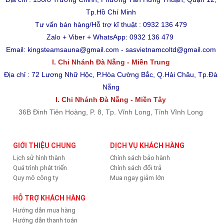
Tp.Hồ Chí Minh
Tư vấn bán hàng/Hỗ trợ kĩ thuật : 0932 136 479
Zalo + Viber + WhatsApp: 0932 136 479
Email: kingsteamsauna@gmail.com - sasvietnamcoltd@gmail.com
I. Chi Nhánh Đà Nẵng - Miền Trung
Địa chỉ : 72 Lương Nhữ Hộc, P.Hòa Cường Bắc, Q.Hải Châu, Tp.Đà
Nẵng
I. Chi Nhánh Đà Nẵng - Miền Tây
36B Đinh Tiên Hoàng, P. 8, Tp. Vĩnh Long, Tỉnh Vĩnh Long
GIỚI THIỆU CHUNG
DỊCH VỤ KHÁCH HÀNG
Lịch sử hình thành
Chính sách bảo hành
Quá trình phát triển
Chính sách đổi trả
Quy mô công ty
Mua ngay giảm lớn
HỖ TRỢ KHÁCH HÀNG
Hướng dẫn mua hàng
Hướng dẫn thanh toán