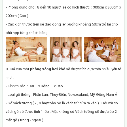
- Phòng dùng cho : 8 đến 10 người sẽ có kích thước : 300cm x 300cm x
200cm ( Cao )
- Các kích thước trên sẽ dao động lên xuống khoảng 50cm trở lại cho
phù hợp từng khách hàng .
3.
Giá của một
phòng xông hơi khô
sẽ được tính dựa trên nhiều yếu tố
như :
- Kính thước : Dài ... x Rộng ... x Cao ...
- Loại gỗ thông : Phần Lan, Thụy Điển, Newzealand, Mỹ, Đông Nam Á
- Số vách tường ( 2 , 3 hay toàn bộ là vách trừ cửa ra vào ) . Đối với có
vách gỗ sẽ được tính 1 lớp . Mặt không có Vách tường sẽ được ốp 2
mặt gỗ ( trong - ngoài )