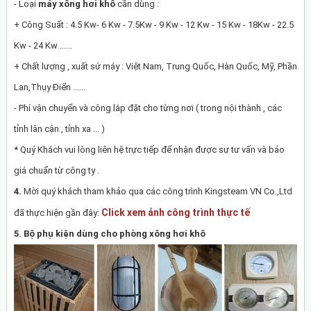
- Loại
máy xông hơi khô
cần dùng :
+ Công Suất : 4.5 Kw- 6 Kw - 7.5Kw - 9 Kw - 12 Kw - 15 Kw - 18Kw - 22.5
Kw - 24 Kw ......
+ Chất lượng , xuất sứ máy : Việt Nam, Trung Quốc, Hàn Quốc, Mỹ, Phần
Lan,Thụy Điển ......
- Phí vận chuyển và công lắp đặt cho từng nơi ( trong nội thành , các
tỉnh lân cận , tỉnh xa ... )
* Quý Khách vui lòng liên hệ trực tiếp để nhận được sự tư vấn và báo
giá chuẩn từ công ty .
4.
Mời quý khách tham khảo qua các công trình Kingsteam VN Co.,Ltd
Click xem ảnh công trình thực tế
đã thực hiện gần đây:
5.
Bộ phụ kiện dùng cho phòng xông hơi khô