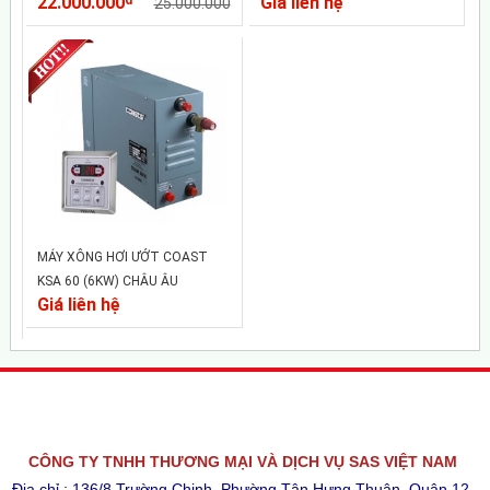
22.000.000
Giá liên hệ
25.000.000
MÁY XÔNG HƠI ƯỚT COAST
KSA 60 (6KW) CHÂU ÂU
Giá liên hệ
CÔNG TY TNHH THƯƠNG MẠI VÀ DỊCH VỤ SAS VIỆT NAM
Địa chỉ : 136/8 Trường Chinh, Phường Tân Hưng Thuận, Quận 12,