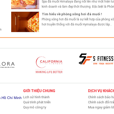
Spa đá muối Himalaya đang nổi lên như một hiện t
kinh doanh và làm đẹp thời thượng. Đặc biệt là Phò
xông hơi...
Tìm hiểu về phòng xông hơi đá muối !
Phòng xông hơi đá muối là sự kết hợp của phòng x
hơi truyền thống với đá muối Hymalaya được lắp...
n
GIỚI THIỆU CHUNG
DỊCH VỤ KHÁC
Lịch sử hình thành
Chính sách bảo h
p.Hồ Chí Minh
Quá trình phát triển
Chính sách đổi tr
Quy mô công ty
Mua ngay giảm l