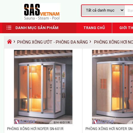
DANH MỤC SẢN PHẨM
TRANG CHỦ
GIỚI TH
›
›
PHÒNG XÔNG ƯỚT - PHÒNG ĐA NĂNG
PHÒNG XÔNG HƠI N
PHÒNG XÔNG HƠI NOFER SN-601R
PHÒNG XÔNG HƠI NOFER SN