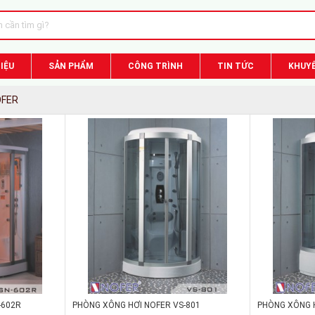
IỆU
SẢN PHẨM
CÔNG TRÌNH
TIN TỨC
KHUYẾ
OFER
-602R
PHÒNG XÔNG HƠI NOFER VS-801
PHÒNG XÔNG H