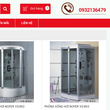
0
Giỏ hàng
0932136479
N MÃI
LIÊN HỆ
ƠI NOFER VS-802
PHÒNG XÔNG HƠI NOFER VS-803