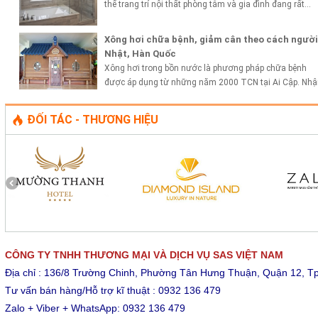
thế trang trí nội thất phòng tắm và gia đình đang rất...
Xông hơi chữa bệnh, giảm cân theo cách người
Nhật, Hàn Quốc
Xông hơi trong bồn nước là phương pháp chữa bệnh
được áp dụng từ những năm 2000 TCN tại Ai Cập. Nhậ
ra tác dụng...
ĐỐI TÁC - THƯƠNG HIỆU
CÔNG TY TNHH THƯƠNG MẠI VÀ DỊCH VỤ SAS VIỆT NAM
Địa chỉ : 136/8 Trường Chinh, Phường Tân Hưng Thuận, Quận 12, T
Tư vấn bán hàng/Hỗ trợ kĩ thuật : 0932 136 479
Zalo + Viber + WhatsApp: 0932 136 479