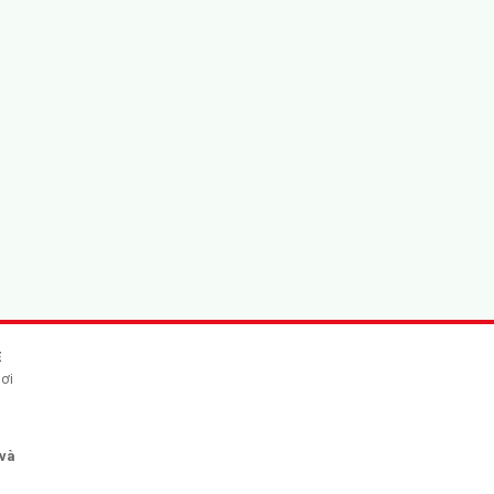
Ẻ
Hơi
 và