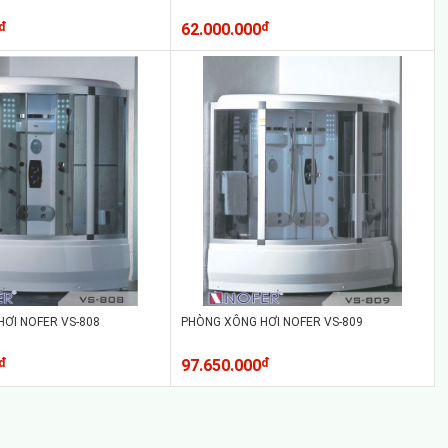
đ
62.000.000
đ
ƠI NOFER VS-808
PHÒNG XÔNG HƠI NOFER VS-809
đ
97.650.000
đ