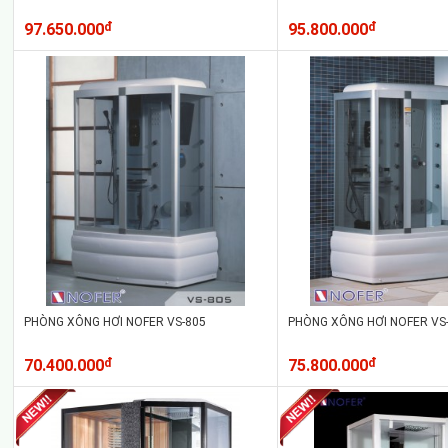
97.650.000
đ
95.800.000
đ
PHÒNG XÔNG HƠI NOFER VS-805
PHÒNG XÔNG HƠI NOFER VS
70.400.000
đ
75.800.000
đ