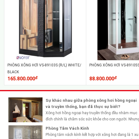
PHÒNG XÔNG HƠI VS-89103S (R/L) WHITE/
PHÒNG XÔNG HƠI VS-89105S
BLACK
165.800.000
đ
88.800.000
đ
Sự khác nhau giữa phòng xông hơi hồng ngoại
và truyền thống, bạn đã thực sự biết?
Xông hơi hồng ngoại hay truyền thống đều nhằm mục
đích chính là chăm sóc sức khỏe cho con người. Nhưn
mỗi...
Phòng Tắm Vách Kính
Phòng tắm vách kính kết hợp với xông hơi đang là 1 xu