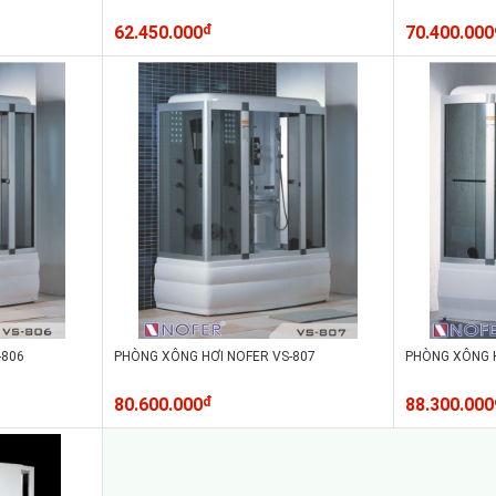
62.450.000
đ
70.400.000
-806
PHÒNG XÔNG HƠI NOFER VS-807
PHÒNG XÔNG H
80.600.000
đ
88.300.000