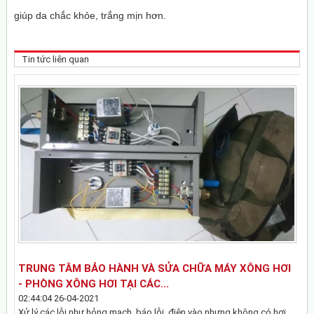
giúp da chắc khỏe, trắng mịn hơn.
Tin tức liên quan
TRUNG TÂM BẢO HÀNH VÀ SỬA CHỮA MÁY XÔNG HƠI
- PHÒNG XÔNG HƠI TẠI CÁC...
02:44:04 26-04-2021
Xử lý các lỗi như hỏng mạch ,báo lỗi, điện vào nhưng không có hơi,