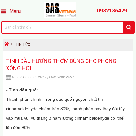
0932136479
Menu
›
TIN TỨC
TINH DẦU HƯƠNG THƠM DÙNG CHO PHÒNG
XÔNG HƠI
02:52:11 11-11-2017 | Lượt xem: 2591
- T
inh dầu quế
:
Thành phần chính: Trong dầu quế nguyên chất thì
cinnamaldehyde chiếm trên 80%, thành phần này thay đổi tùy
vào mùa vụ, vụ tháng 3 hàm lượng cinnamicaldehyde có thể
lên đến 90%.