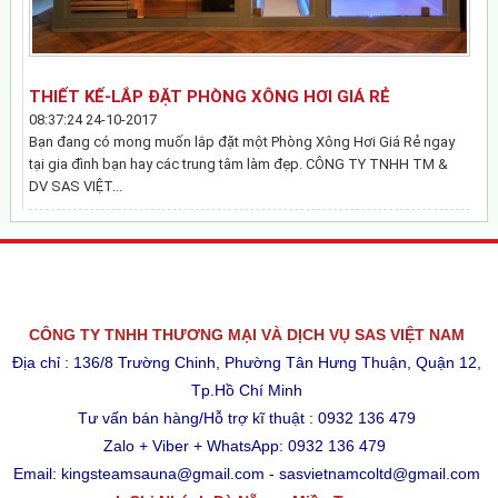
THIẾT KẾ-LẮP ĐẶT PHÒNG XÔNG HƠI GIÁ RẺ
08:37:24 24-10-2017
Bạn đang có mong muốn lắp đặt một Phòng Xông Hơi Giá Rẻ ngay
tại gia đình bạn hay các trung tâm làm đẹp. CÔNG TY TNHH TM &
DV SAS VIỆT...
CÔNG TY TNHH THƯƠNG MẠI VÀ DỊCH VỤ SAS VIỆT NAM
Địa chỉ : 136/8 Trường Chinh, Phường Tân Hưng Thuận, Quận 12,
Tp.Hồ Chí Minh
Tư vấn bán hàng/Hỗ trợ kĩ thuật : 0932 136 479
Zalo + Viber + WhatsApp: 0932 136 479
Email: kingsteamsauna@gmail.com - sasvietnamcoltd@gmail.com