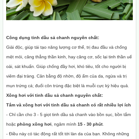
Công dụng tinh dầu sả chanh nguyên chất:
Giải độc, giúp tái tạo năng lượng cơ thể, trị đau đầu và chống
mệt mỏi, căng thẳng thần kinh, hay căng cơ, sốc lại tinh thần uể
oải, sát khuẩn. Giúp chống đầy hơi, khó tiêu, tốt cho người bị
viêm đại tràng. Cân bằng độ nhờn, độ ẩm của da, ngừa và trị
mụn trứng cá; đuổi côn trùng đặc biệt là muỗi cực kỳ hiệu quả.
Xông hơi với tinh dầu sả chanh nguyên chất:
Tắm và
xông hơi
với tinh dầu sả chanh có rất nhiều lợi ích
- Chỉ cần cho 3 - 5 giọt tinh dầu sả chanh vào bồn sục, bồn tắm
hoặc
phòng xông hơi
, ngâm mình
15 - 30 phút
.
- Điều này có tác động rất tốt tới làn da của bạn. Không những